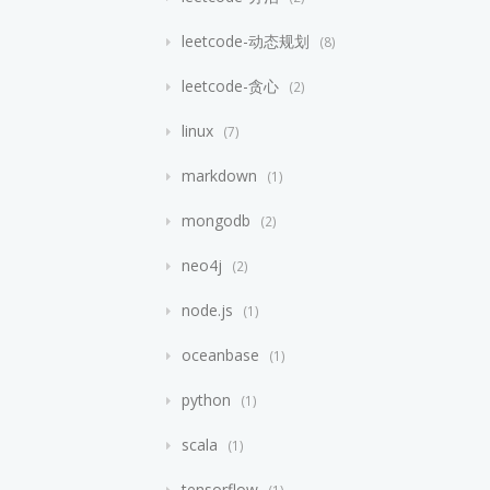
leetcode-动态规划
8
leetcode-贪心
2
linux
7
markdown
1
mongodb
2
neo4j
2
node.js
1
oceanbase
1
python
1
scala
1
tensorflow
1