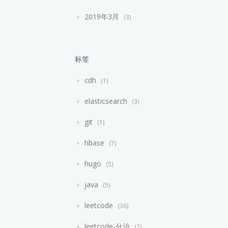
2019年3月
3
标签
cdh
1
elasticsearch
3
git
1
hbase
7
hugo
5
java
5
leetcode
36
leetcode-分治
2