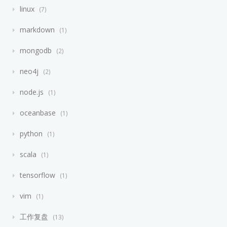
linux
7
markdown
1
mongodb
2
neo4j
2
node.js
1
oceanbase
1
python
1
scala
1
tensorflow
1
vim
1
工作复盘
13