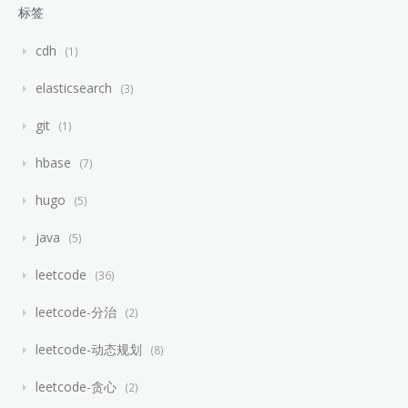
标签
cdh
1
elasticsearch
3
git
1
hbase
7
hugo
5
java
5
leetcode
36
leetcode-分治
2
leetcode-动态规划
8
leetcode-贪心
2