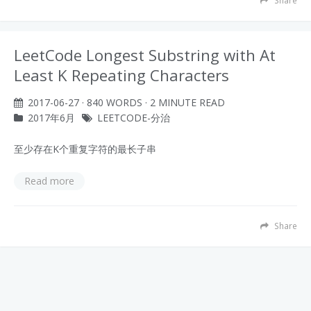
Share
LeetCode Longest Substring with At
Least K Repeating Characters
2017-06-27
· 840 WORDS · 2 MINUTE READ
2017年6月
LEETCODE-分治
至少存在K个重复字符的最长子串
Read more
Share