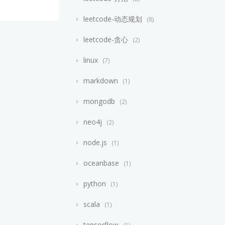
leetcode-动态规划
8
leetcode-贪心
2
linux
7
markdown
1
mongodb
2
neo4j
2
node.js
1
oceanbase
1
python
1
scala
1
tensorflow
1