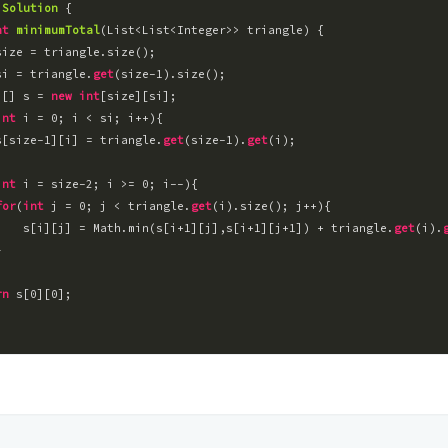
Solution
 {

nt
minimumTotal
(
List<List<Integer>> triangle
) 
{

size = triangle.size();

si = triangle.
get
(size
-1
).size();

][] s = 
new
int
[size][si];

int
 i = 
0
; i < si; i++){

s[size
-1
][i] = triangle.
get
(size
-1
).
get
(i);

int
 i = size
-2
; i >= 
0
; i--){

for
(
int
 j = 
0
; j < triangle.
get
(i).size(); j++){

    s[i][j] = Math.min(s[i+
1
][j],s[i+
1
][j+
1
]) + triangle.
get
(i).


rn
 s[
0
][
0
];
