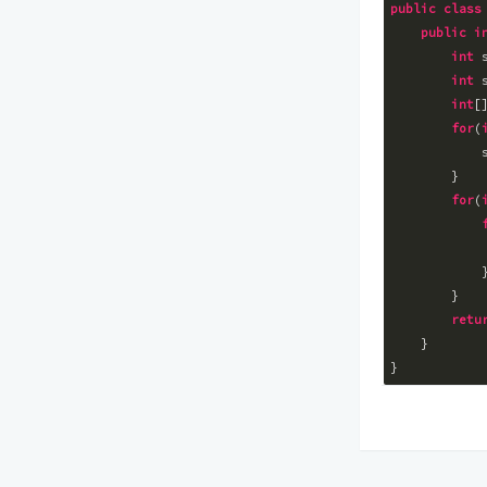
public
class
public
i
int
 
int
 
int
[
for
(
            
        }

for
(
            
            }
        }

retu
    }
