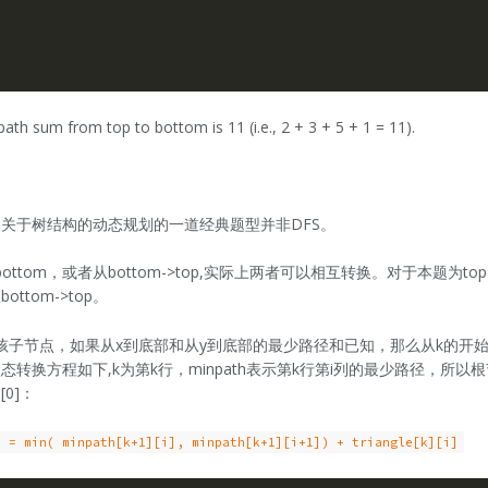
th sum from top to bottom is 11 (i.e., 2 + 3 + 5 + 1 = 11).
关于树结构的动态规划的一道经典题型并非DFS。
bottom，或者从bottom->top,实际上两者可以相互转换。对于本题为top-
ttom->top。
的孩子节点，如果从x到底部和从y到底部的最少路径和已知，那么从k的开
态转换方程如下,k为第k行，minpath表示第k行第i列的最少路径，所以
[0]：
] = min( minpath[k+1][i], minpath[k+1][i+1]) + triangle[k][i]