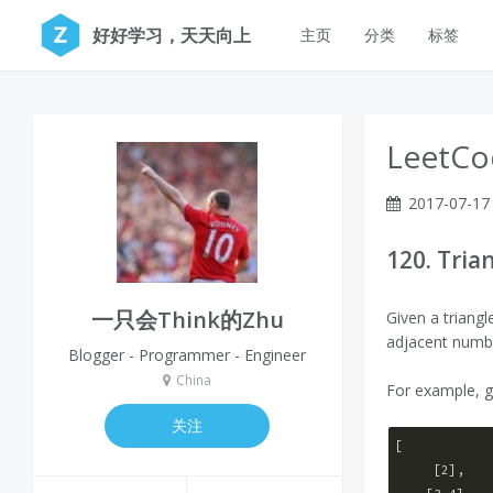
好好学习，天天向上
主页
分类
标签
LeetCo
2017-07-17
120. Tria
一只会Think的Zhu
Given a triang
adjacent numb
Blogger - Programmer - Engineer
China
For example, gi
关注
[

     [
2
],
