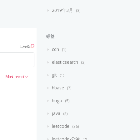
2019年3月
3
标签
cdh
1
elasticsearch
3
git
1
hbase
7
hugo
5
java
5
leetcode
36
leetcode-分治
2