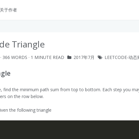
关于作者
de Triangle
· 366 WORDS · 1 MINUTE READ
2017年7月
LEETCODE-动
ngle
le, find the minimum path sum from top to bottom. Each step you m
ers on the row below.
ven the following triangle