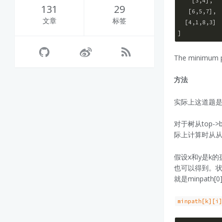
    [
3
,
4
],

131
29
   [
6
,
5
,
7
],

文章
标签
  [
4
,
1
,
8
,
3
]

The minimum pa
方法
实际上这道题是
对于树从top->
际上计算时从从bo
假设x和y是k
也可以得到。状
就是minpath[0]
minpath[k][i