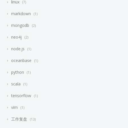
linux
7
markdown
1
mongodb
2
neo4j
2
node.js
1
oceanbase
1
python
1
scala
1
tensorflow
1
vim
1
工作复盘
13