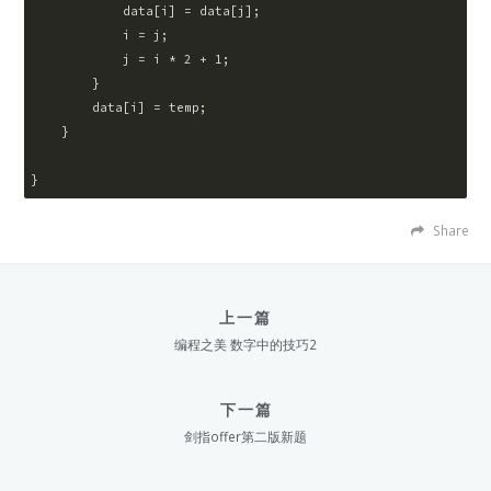
            data[i] = data[j];

            i = j;

            j = i * 
2
 + 
1
;

        }

        data[i] = temp;

    }

Share
上一篇
编程之美 数字中的技巧2
下一篇
剑指offer第二版新题