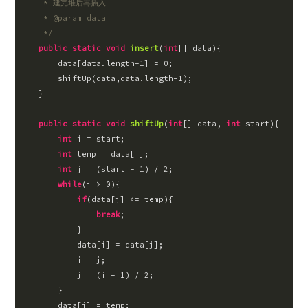
     * 建完堆后再插入

     * @param data

     */
public
static
void
insert
(
int
[] data
)
{

        data[data.length
-1
] = 
0
;

        shiftUp(data,data.length
-1
);

    }

public
static
void
shiftUp
(
int
[] data, 
int
 start
)
{

int
 i = start;

int
 temp = data[i];

int
 j = (start - 
1
) / 
2
;

while
(i > 
0
){

if
(data[j] <= temp){

break
;

            }

            data[i] = data[j];

            i = j;

            j = (i - 
1
) / 
2
;

        }

        data[i] = temp;
