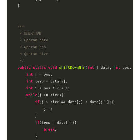
    }

/**

     * 建立小顶堆

     * @param data

     * @param pos

     * @param size

     */
public
static
void
shiftDownMin
(
int
[] data, 
int
 pos, 
int
int
 i = pos;

int
 temp = data[i];

int
 j = pos * 
2
 + 
1
;

while
(j <= size){

if
(j < size && data[j] > data[j+
1
]){

                j++;

            }

if
(temp < data[j]){

break
;

            }
