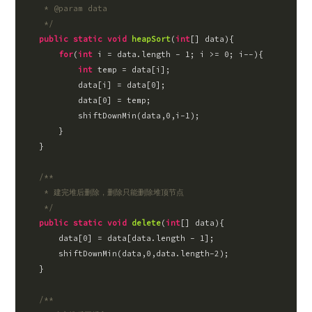
     * @param data

     */
public
static
void
heapSort
(
int
[] data
)
{

for
(
int
 i = data.length - 
1
; i >= 
0
; i--){

int
 temp = data[i];

            data[i] = data[
0
];

            data[
0
] = temp;

            shiftDownMin(data,
0
,i
-1
);

        }

    }

/**

     * 建完堆后删除，删除只能删除堆顶节点

     */
public
static
void
delete
(
int
[] data
)
{

        data[
0
] = data[data.length - 
1
];

        shiftDownMin(data,
0
,data.length
-2
);

    }

/**
