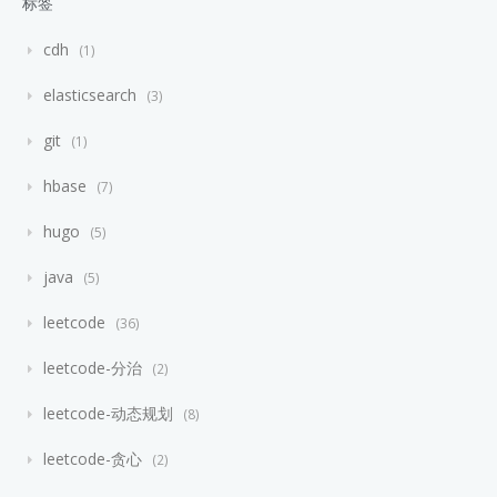
标签
cdh
1
elasticsearch
3
git
1
hbase
7
hugo
5
java
5
leetcode
36
leetcode-分治
2
leetcode-动态规划
8
leetcode-贪心
2