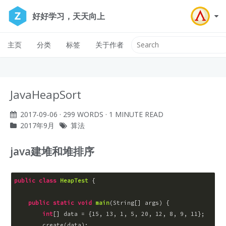
好好学习，天天向上
主页
分类
标签
关于作者
JavaHeapSort
2017-09-06
· 299 WORDS · 1 MINUTE READ
2017年9月
算法
java建堆和堆排序
public
class
HeapTest
 {

public
static
void
main
(
String[] args
) 
{

int
[] data = {
15
, 
13
, 
1
, 
5
, 
20
, 
12
, 
8
, 
9
, 
11
};
