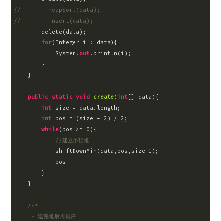
//        heapSort(data);
//        insert(data);
        delete(data);

for
(Integer i : data){

            System.
out
.println(i);

        }

    }

public
static
void
create
(
int
[] data
)
{

int
 size = data.length;

int
 pos = (size - 
2
) / 
2
;

while
(pos >= 
0
){

//建立小顶堆
            shiftDownMin(data,pos,size
-1
);

            pos--;

        }

    }

/**

     * 建完堆后再排序
