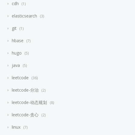
cdh
1
elasticsearch
3
git
1
hbase
7
hugo
5
java
5
leetcode
36
leetcode-分治
2
leetcode-动态规划
8
leetcode-贪心
2
linux
7