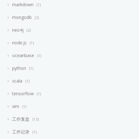
markdown
1
mongodb
2
neo4j
2
node.js
1
oceanbase
1
python
1
scala
1
tensorflow
1
vim
1
工作复盘
13
工作记录
1