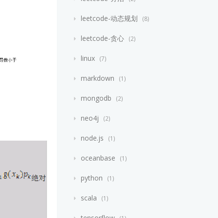
leetcode-动态规划
8
leetcode-贪心
2
linux
7
markdown
1
mongodb
2
neo4j
2
node.js
1
oceanbase
1
python
1
scala
1
tensorflow
1