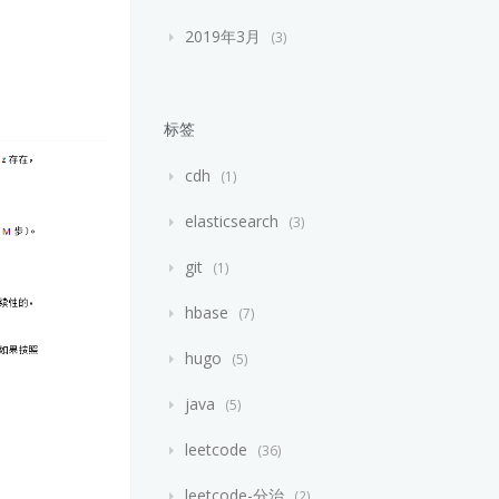
2019年3月
3
标签
cdh
1
elasticsearch
3
git
1
hbase
7
hugo
5
java
5
leetcode
36
leetcode-分治
2